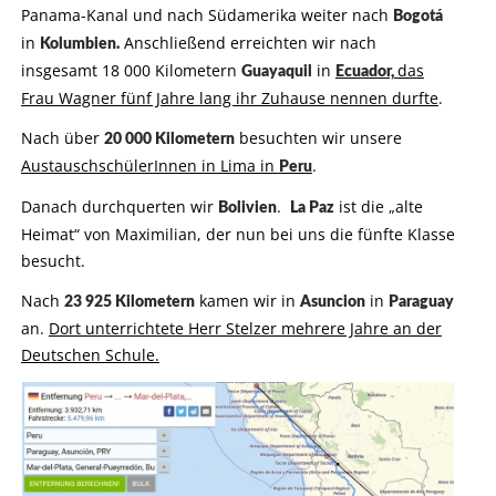
Panama-Kanal und nach Südamerika weiter nach
Bogotá
in
Anschließend erreichten wir nach
Kolumbien.
insgesamt 18 000 Kilometern
in
das
Guayaquil
Ecuador,
Frau Wagner fünf Jahre lang ihr Zuhause nennen durfte
.
Nach über
besuchten wir unsere
20 000 Kilometern
AustauschschülerInnen in Lima in
.
Peru
Danach durchquerten wir
.
ist die „alte
Bolivien
La Paz
Heimat“ von Maximilian, der nun bei uns die fünfte Klasse
besucht.
Nach
kamen wir in
in
23 925 Kilometern
Asuncion
Paraguay
an.
Dort unterrichtete Herr Stelzer mehrere Jahre an der
Deutschen Schule.