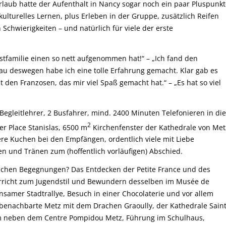
aub hatte der Aufenthalt in Nancy sogar noch ein paar Pluspunkt
kulturelles Lernen, plus Erleben in der Gruppe, zusätzlich Reifen
hwierigkeiten – und natürlich für viele der erste
 Gastfamilie einen so nett aufgenommen hat!“ – „Ich fand den
au deswegen habe ich eine tolle Erfahrung gemacht. Klar gab es
 den Franzosen, das mir viel Spaß gemacht hat.“ – „Es hat so viel
Begleitlehrer, 2 Busfahrer, mind. 2400 Minuten Telefonieren in die
2
r Place Stanislas, 6500 m
Kirchenfenster der Kathedrale von Met
ere Kuchen bei den Empfängen, ordentlich viele mit Liebe
 und Tränen zum (hoffentlich vorläufigen) Abschied.
chen Begegnungen? Das Entdecken der Petite France und des
erricht zum Jugendstil und Bewundern desselben im Musée de
nsamer Stadtrallye, Besuch in einer Chocolaterie und vor allem
s benachbarte Metz mit dem Drachen Graoully, der Kathedrale Saint
m neben dem Centre Pompidou Metz, Führung im Schulhaus,