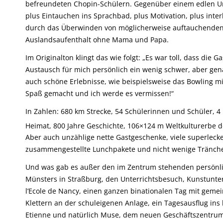
befreundeten Chopin-Schülern. Gegenüber einem edlen Url
plus Eintauchen ins Sprachbad, plus Motivation, plus inter
durch das Überwinden von möglicherweise auftauchenden Sc
Auslandsaufenthalt ohne Mama und Papa.
Im Originalton klingt das wie folgt: „Es war toll, dass die
Austausch für mich persönlich ein wenig schwer, aber gen
auch schöne Erlebnisse, wie beispielsweise das Bowling mit
Spaß gemacht und ich werde es vermissen!“
In Zahlen: 680 km Strecke, 54 Schülerinnen und Schüler, 4 
Heimat, 800 Jahre Geschichte, 106×124 m Weltkulturerbe de
Aber auch unzählige nette Gastgeschenke, viele superleck
zusammengestellte Lunchpakete und nicht wenige Tränchen
Und was gab es außer den im Zentrum stehenden persönli
Münsters in Straßburg, den Unterrichtsbesuch, Kunstunt
l’Ecole de Nancy, einen ganzen binationalen Tag mit gemei
Klettern an der schuleigenen Anlage, ein Tagesausflug in
Etienne und natürlich Muse, dem neuen Geschäftszentru