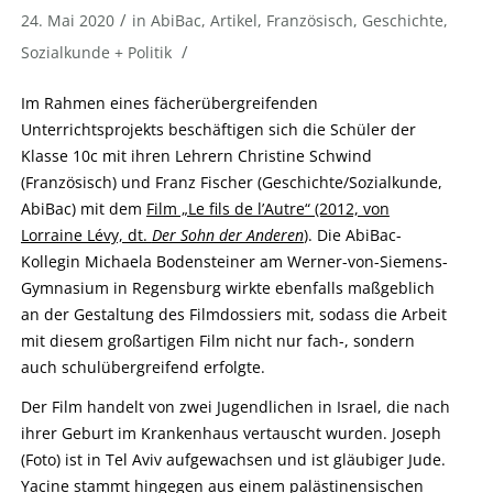
/
24. Mai 2020
in
AbiBac
,
Artikel
,
Französisch
,
Geschichte
,
/
Sozialkunde + Politik
Im Rahmen eines fächerübergreifenden
Unterrichtsprojekts beschäftigen sich die Schüler der
Klasse 10c mit ihren Lehrern Christine Schwind
(Französisch) und Franz Fischer (Geschichte/Sozialkunde,
AbiBac) mit dem
Film „Le fils de l’Autre“ (2012, von
Lorraine Lévy, dt.
Der Sohn der Anderen
)
. Die AbiBac-
Kollegin Michaela Bodensteiner am Werner-von-Siemens-
Gymnasium in Regensburg wirkte ebenfalls maßgeblich
an der Gestaltung des Filmdossiers mit, sodass die Arbeit
mit diesem großartigen Film nicht nur fach-, sondern
auch schulübergreifend erfolgte.
Der Film handelt von zwei Jugendlichen in Israel, die nach
ihrer Geburt im Krankenhaus vertauscht wurden. Joseph
(Foto) ist in Tel Aviv aufgewachsen und ist gläubiger Jude.
Yacine stammt hingegen aus einem palästinensischen