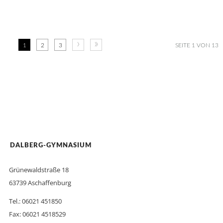
›
»
1
2
3
SEITE 1 VON 13
DALBERG-GYMNASIUM
Grünewaldstraße 18
63739 Aschaffenburg
Tel.: 06021 451850
Fax: 06021 4518529