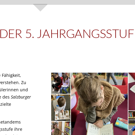
DER 5. JAHRGANGSSTUF
 Fähigkeit,
verstehen. Zu
hülerinnen und
fe des
Salzburger
zielte
esetandems
sstufe ihre