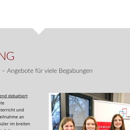
NG
“ – Angebote für viele Begabungen
end debattiert
bte
terricht und
Teilnahme an
üler im breiten