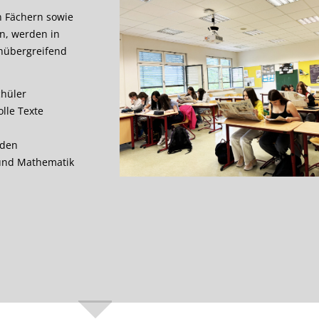
n Fächern sowie
n, werden in
hübergreifend
chüler
lle Texte
 den
 und Mathematik