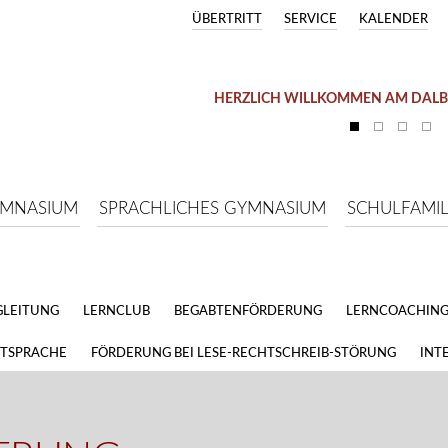
ÜBERTRITT
SERVICE
KALENDER
HERZLICH WILLKOMMEN AM DAL
YMNASIUM
SPRACHLICHES GYMNASIUM
SCHULFAMIL
GLEITUNG
LERNCLUB
BEGABTENFÖRDERUNG
LERNCOACHIN
ITSPRACHE
FÖRDERUNG BEI LESE-RECHTSCHREIB-STÖRUNG
INT