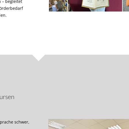
 – begleitet
Förderbedarf
en.
Kursen
sprache schwer,