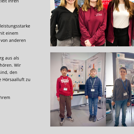
elt ihren
leistungsstarke
mit einem
 von anderen
rg aus als
hören. Wir
sind, den
 Hörsaalluft zu
ihrem