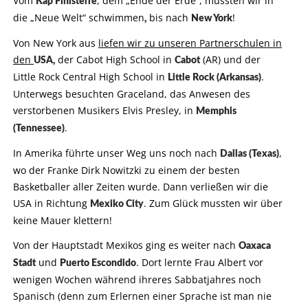
Vom
, dem „Ende der Erde“, mussten wir in
Kap Finisterre
die „Neue Welt“ schwimmen
bis nach
!
,
New York
Von New York aus
liefen wir zu unseren Partnerschulen in
den
der Cabot High School in
(AR) und der
USA,
Cabot
Little Rock Central High School in
.
Little Rock (Arkansas)
Unterwegs besuchten Graceland, das Anwesen des
verstorbenen Musikers Elvis Presley, in
Memphis
.
(Tennessee)
In Amerika führte unser Weg uns noch nach
,
Dallas (Texas)
wo der Franke Dirk Nowitzki zu einem der besten
Basketballer aller Zeiten wurde. Dann verließen wir die
USA in Richtung
. Zum Glück mussten wir über
Mexiko City
keine Mauer klettern!
Von der Hauptstadt Mexikos ging es weiter nach
Oaxaca
und
. Dort lernte Frau Albert vor
Stadt
Puerto Escondido
wenigen Wochen während ihreres Sabbatjahres noch
Spanisch (denn zum Erlernen einer Sprache ist man nie