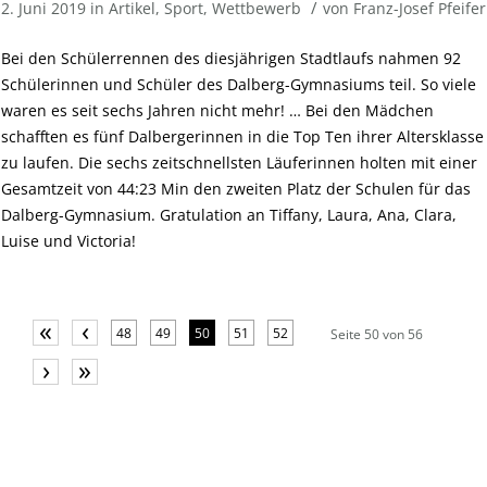
/
2. Juni 2019
in
Artikel
,
Sport
,
Wettbewerb
von
Franz-Josef Pfeifer
Bei den Schülerrennen des diesjährigen Stadtlaufs nahmen 92
Schülerinnen und Schüler des Dalberg-Gymnasiums teil. So viele
waren es seit sechs Jahren nicht mehr! … Bei den Mädchen
schafften es fünf Dalbergerinnen in die Top Ten ihrer Altersklasse
zu laufen. Die sechs zeitschnellsten Läuferinnen holten mit einer
Gesamtzeit von 44:23 Min den zweiten Platz der Schulen für das
Dalberg-Gymnasium. Gratulation an Tiffany, Laura, Ana, Clara,
Luise und Victoria!
«
‹
48
49
50
51
52
Seite 50 von 56
›
»