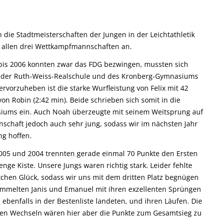
n die Stadtmeisterschaften der Jungen in der Leichtathletik
it allen drei Wettkampfmannschaften an.
bis 2006 konnten zwar das FDG bezwingen, mussten sich
n der Ruth-Weiss-Realschule und des Kronberg-Gymnasiums
vorzuheben ist die starke Wurfleistung von Felix mit 42
on Robin (2:42 min). Beide schrieben sich somit in die
siums ein. Auch Noah überzeugte mit seinem Weitsprung auf
schaft jedoch auch sehr jung, sodass wir im nächsten Jahr
ng hoffen.
005 und 2004 trennten gerade einmal 70 Punkte den Ersten
nge Kiste. Unsere Jungs waren richtig stark. Leider fehlte
hen Glück, sodass wir uns mit dem dritten Platz begnügen
mmelten Janis und Emanuel mit ihren exzellenten Sprüngen
 ebenfalls in der Bestenliste landeten, und ihren Läufen. Die
guten Wechseln wären hier aber die Punkte zum Gesamtsieg zu