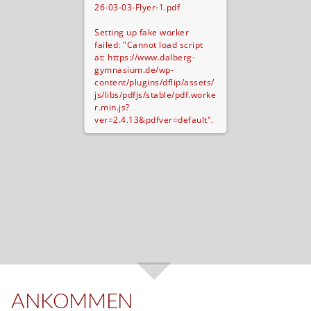
26-03-03-Flyer-1.pdf
Setting up fake worker
failed: "Cannot load script
at: https://www.dalberg-
gymnasium.de/wp-
content/plugins/dflip/assets/
js/libs/pdfjs/stable/pdf.worke
r.min.js?
ver=2.4.13&pdfver=default".
ANKOMMEN