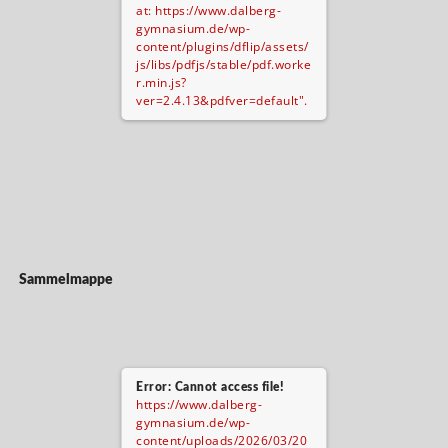
at: https://www.dalberg-
gymnasium.de/wp-
content/plugins/dflip/assets/
js/libs/pdfjs/stable/pdf.worke
r.min.js?
ver=2.4.13&pdfver=default".
Sammelmappe
Error: Cannot access file!
https://www.dalberg-
gymnasium.de/wp-
content/uploads/2026/03/20