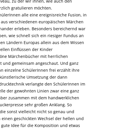
eau, zu der wir ihnen, wie auch den
rzlich gratulieren möchten.
lerInnen alle eine ereignisreiche Fusion, in
 aus verschiedenen europäischen Märchen
nander erleben. Besonders bereichernd war
en, wie schnell sich ein riesiger Fundus an
en Ländern Europas allein aus dem Wissen
ellen Einflüssen der Kinder
ne Märchenbücher mit herrlichen
cht und gemeinsam angeschaut. Und ganz
n einzelne SchülerInnen frei erzählt ihre
 künstlerische Umsetzung der dann
drucktechnik verlangte den SchülerInnen im
elle der gewohnten Linien zwar eine ganz
 aber zusammen mit dem handwerklichen
uckerpresse sehr großen Anklang. So
ie sonst vielleicht nicht so genau und
ch einen geschickten Wechsel der hellen und
 gute Idee für die Komposition und etwas