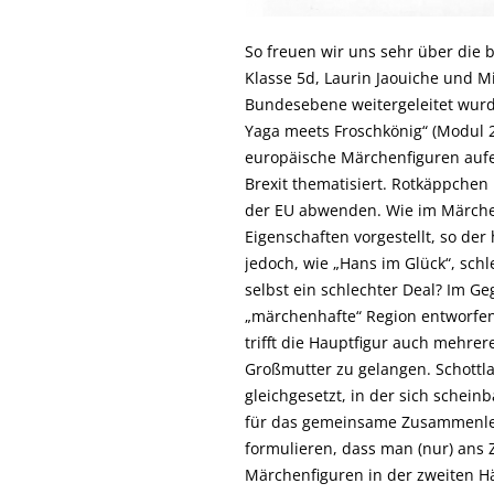
So freuen wir uns sehr über die 
Klasse 5d, Laurin Jaouiche und M
Bundesebene weitergeleitet wurd
Yaga meets Froschkönig“ (Modul 
europäische Märchenfiguren aufe
Brexit thematisiert. Rotkäppchen
der EU abwenden. Wie im Märchen
Eigenschaften vorgestellt, so der
jedoch, wie „Hans im Glück“, schle
selbst ein schlechter Deal? Im Ge
„märchenhafte“ Region entworfen,
trifft die Hauptfigur auch mehrer
Großmutter zu gelangen. Schottl
gleichgesetzt, in der sich schein
für das gemeinsame Zusammenle
formulieren, dass man (nur) ans 
Märchenfiguren in der zweiten Häl