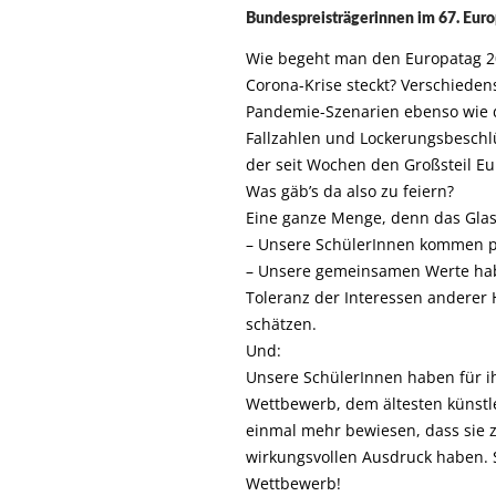
Bundespreisträgerinnen im 67. Eu
Wie begeht man den Europatag 20
Corona-Krise steckt? Verschiede
Pandemie-Szenarien ebenso wie di
Fallzahlen und Lockerungsbeschlü
der seit Wochen den Großsteil Eur
Was gäb’s da also zu feiern?
Eine ganze Menge, denn das Glas i
– Unsere SchülerInnen kommen pe
– Unsere gemeinsamen Werte habe
Toleranz der Interessen anderer 
schätzen.
Und:
Unsere SchülerInnen haben für ih
Wettbewerb, dem ältesten künst
einmal mehr bewiesen, dass sie 
wirkungsvollen Ausdruck haben. 
Wettbewerb!