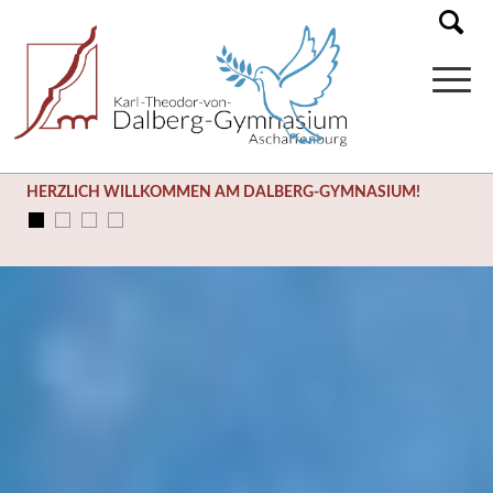
HERZLICH WILLKOMMEN AM DALBERG-GYMNASIUM!
SOMMERFERIEN (03.08. – 14.09.)