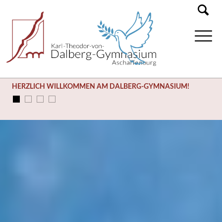
HERZLICH WILLKOMMEN AM DALBERG-GYMNASIUM!
SOMMERFERIEN (03.08. – 14.09.)