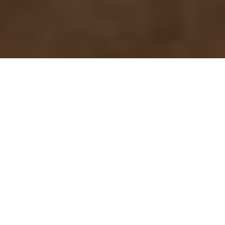
WIR AM DALBERG
freuen uns über Ihr Interesse an unserer
Schule!
Das historische Gebäude mit seinen modernen
Unterrichtsräumen vermittelt eine einzigartige Atmosphäre,
die durch die Zusammengehörigkeit der ganzen
Schulfamilie geprägt wird. An unserem musischen und
sprachlichen Gymnasium mit AbiBac-Zweig erleben die