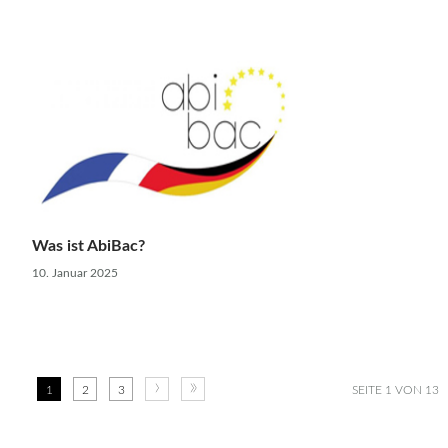
Was ist AbiBac?
10. Januar 2025
›
»
1
2
3
SEITE 1 VON 13