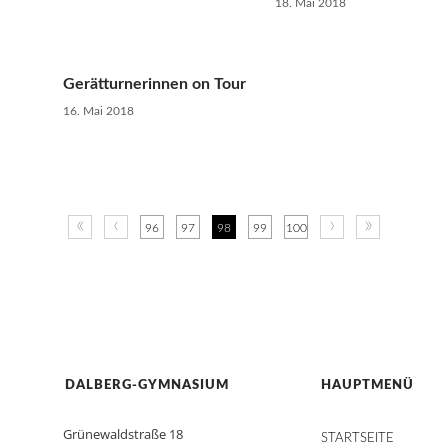
18. Mai 2018
Gerätturnerinnen on Tour
16. Mai 2018
«
‹
›
»
96
97
98
99
100
DALBERG-GYMNASIUM
HAUPTMENÜ
Grünewaldstraße 18
STARTSEITE