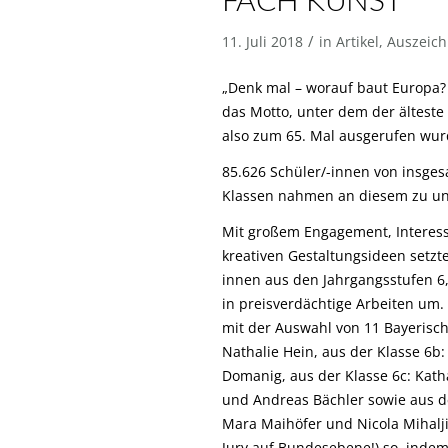
FACH KUNST
/
11. Juli 2018
in
Artikel
,
Auszeic
„Denk mal – worauf baut Europa? 
das Motto, unter dem der älteste 
also zum 65. Mal ausgerufen wur
85.626 Schüler/-innen von insges
Klassen nahmen an diesem zu unt
Mit großem Engagement, Interes
kreativen Gestaltungsideen setz
innen aus den Jahrgangsstufen 6
in preisverdächtige Arbeiten um.
mit der Auswahl von 11 Bayerisch
Nathalie Hein, aus der Klasse 6b:
Domanig, aus der Klasse 6c: Katha
und Andreas Bächler sowie aus 
Mara Maihöfer und Nicola Mihaljiv
Jury auf Bundesebene!) so, inde