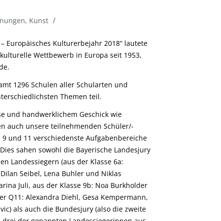
/
hnungen
,
Kunst
– Europäisches Kulturerbejahr 2018“ lautete
kulturelle Wettbewerb in Europa seit 1953,
de.
amt 1296 Schulen aller Schularten und
erschiedlichsten Themen teil.
se und handwerklichem Geschick wie
ten auch unsere teilnehmenden Schüler/-
, 9 und 11 verschiedenste Aufgabenbereiche
 Dies sahen sowohl die Bayerische Landesjury
en Landessiegern (aus der Klasse 6a:
 Dilan Seibel, Lena Buhler und Niklas
rina Juli, aus der Klasse 9b: Noa Burkholder
der Q11: Alexandra Diehl, Gesa Kempermann,
ic) als auch die Bundesjury (also die zweite
m drei der genannten Landessiegerinnen aus