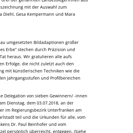
uszeichnung mit der Auswahl zum
dra Diehl, Gesa Kempermann und Mara
eau umgesetzten Bildadaptionen großer
es Erbe“ stechen durch Präzision und
Tat heraus. Wir gratulieren alle aufs
en Erfolge, die nicht zuletzt auch den
g mit künstlerischen Techniken wie die
len Jahrgangsstufen und Profilbereichen
ne Delegation von sieben Gewinnern/ -innen
am Dienstag, dem 03.07.2018, an der
ieger im Regierungsbezirk Unterfranken am
stadt teil und die Urkunden für alle, vom
kens Dr. Paul Beinhofer und vom
zel persönlich überreicht, entgegen. (Siehe