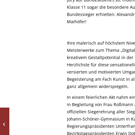
Klasse 11 sogar die besondere A
Bundessieger erhielten: Alexan
Maihöfer!
Ihre malerisch auf höchstem Niv
Meisterwerke zum Thema „Digital
kreativem Gestaltpotential in der 
Herzlichste für diese sensationell
versierten und motivierten Umgan
Begeisterung am Fach Kunst in al
ganz allgemein widerspiegeln.
In einem feierlichen Akt nahm ei
in Begleitung von Frau Roßmann 
offiziellen Siegerehrung aller S
Johann-Schöner-Gymnasium in Karl
Déjà-Vu – Eröffnung
Regierungspräsidenten Unterfran
des Secondhandshops
Bezirkstagspräsidenten Erwin Dot