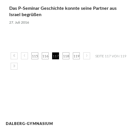
Das P-Seminar Geschichte konnte seine Partner aus
Israel begrüßen
27. Juli 2016
«
‹
›
115
116
117
118
119
SEITE 117 VON 119
»
DALBERG-GYMNASIUM