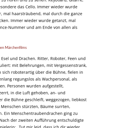
sondere das Cello. Immer wieder wurde
, mal haarsträubend, mal durch die ganze
cken. Immer wieder wurde getanzt, mal
pdance-Nummer und am Ende von allen als
hen Märchenfilms
 Esel und Drachen. Ritter, Roboter, Feen und
iert: mit Belehrungen, mit Vergessenstrank,
 sich roboterartig über die Bühne, fielen in
lang regungslos als Wachpersonal, als
ken. Personen wurden aufgestellt,
rrt, in die Luft gehoben, an- und
r die Bühne geschleift, weggezogen, liebkost
n, Menschen stürzten, Bäume surrten,
n. Ein Menschentraubendrachen ging zu
 Nach der zweiten Aufführung entschuldigte
pielerin: „Tut mir leid, dass ich dir wieder