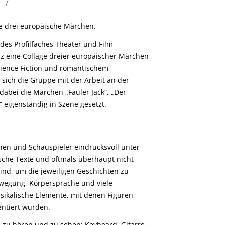
/
r
te drei europäische Märchen.
des Profilfaches Theater und Film
z eine Collage dreier europäischer Märchen
cience Fiction und romantischem
sich die Gruppe mit der Arbeit an der
dabei die Märchen „Fauler Jack“, „Der
 eigenständig in Szene gesetzt.
nnen und Schauspieler eindrucksvoll unter
ische Texte und oftmals überhaupt nicht
ind, um die jeweiligen Geschichten zu
ewegung, Körpersprache und viele
sikalische Elemente, mit denen Figuren,
ntiert wurden.
zu hören und zu sehen: Keyboard, Gitarre,