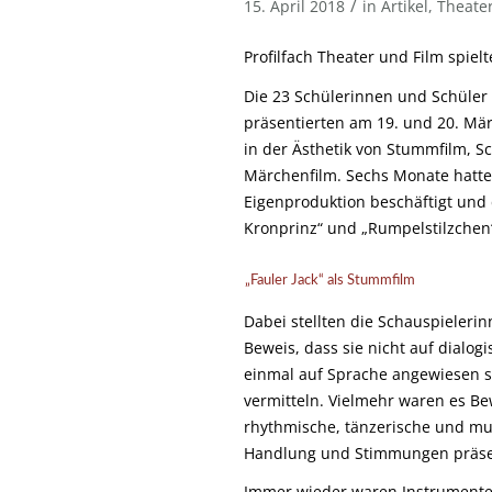
/
15. April 2018
in
Artikel
,
Theate
Profilfach Theater und Film spiel
Die 23 Schülerinnen und Schüler 
präsentierten am 19. und 20. Mär
in der Ästhetik von Stummfilm, S
Märchenfilm. Sechs Monate hatte 
Eigenproduktion beschäftigt und 
Kronprinz“ und „Rumpelstilzchen“
„Fauler Jack“ als Stummfilm
Dabei stellten die Schauspieleri
Beweis, dass sie nicht auf dialog
einmal auf Sprache angewiesen s
vermitteln. Vielmehr waren es B
rhythmische, tänzerische und mu
Handlung und Stimmungen präse
Immer wieder waren Instrumente 