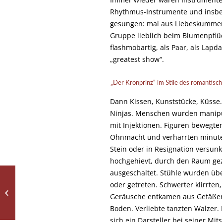
Rhythmus-Instrumente und insbe
gesungen: mal aus Liebeskummer
Gruppe lieblich beim Blumenpflü
flashmobartig, als Paar, als La
„greatest show“.
„Der Kronprinz“ im Stile des romantisc
Dann Kissen, Kunststücke, Küsse.
Ninjas. Menschen wurden manipul
mit Injektionen. Figuren bewegten
Ohnmacht und verharrten minuten
Stein oder in Resignation versun
hochgehievt, durch den Raum geze
ausgeschaltet. Stühle wurden übe
Silber beim
oder getreten. Schwerter klirrte
Bezirksfinale Volleyball
Geräusche entkamen aus Gefäße
der Jungen IV
Boden. Verliebte tanzten Walzer.
sich ein Darsteller bei seiner Mits