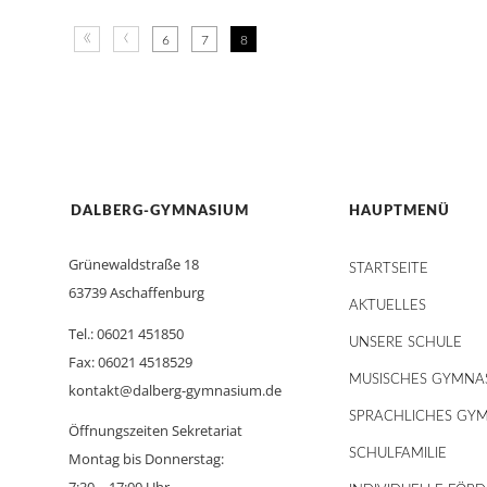
«
‹
6
7
8
DALBERG-GYMNASIUM
HAUPTMENÜ
Grünewaldstraße 18
STARTSEITE
63739 Aschaffenburg
AKTUELLES
Tel.: 06021 451850
UNSERE SCHULE
Fax: 06021 4518529
MUSISCHES GYMNA
kontakt@dalberg-gymnasium.de
SPRACHLICHES GY
Öffnungszeiten Sekretariat
SCHULFAMILIE
Montag bis Donnerstag:
7:30 – 17:00 Uhr