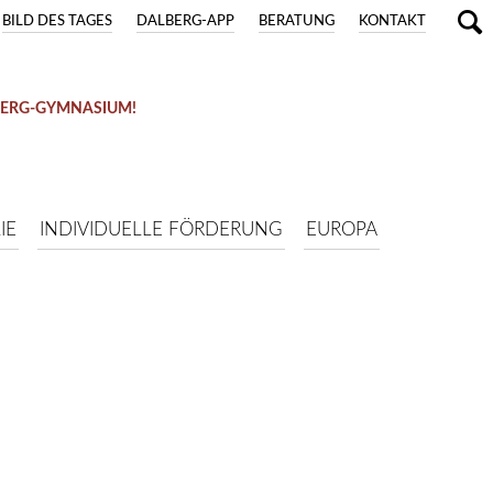
BILD DES TAGES
DALBERG-APP
BERATUNG
KONTAKT
BERG-GYMNASIUM!
 14.09.)
IE
INDIVIDUELLE FÖRDERUNG
EUROPA