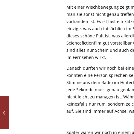
Mit einer Wischbewegung zeigt m
man sie sonst nicht genau treffen 
vorhanden ist. Es ist fast ein kli
einzige, was auch tatsächlich im
dieses schöne Pult ist, was aller
Sciencefictionfilm gut vorstellbar
sind alles nur Schein und auch de
im Fernsehen wirkt.
Danach durften wir noch bei ein
konnten eine Person sprechen se
Stimme aus dem Radio im Hinterko
Jede Sekunde muss genau geplant
nicht leicht zu managen ist. Wäh
keinesfalls nur rum, sondern ze
Buchhandlungsbesuch
auf. Sie sind immer auf Achse, wa
zum Welttag des
Buches
Später waren wir noch in einem a