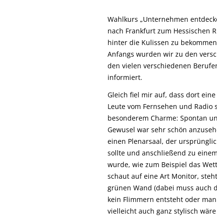
Wahlkurs „Unternehmen entdecke
nach Frankfurt zum Hessischen R
hinter die Kulissen zu bekommen
Anfangs wurden wir zu den vers
den vielen verschiedenen Berufe
informiert.
Gleich fiel mir auf, dass dort ei
Leute vom Fernsehen und Radio 
besonderem Charme: Spontan und 
Gewusel war sehr schön anzusehe
einen Plenarsaal, der ursprüngli
sollte und anschließend zu einem
wurde, wie zum Beispiel das Wet
schaut auf eine Art Monitor, steh
grünen Wand (dabei muss auch di
kein Flimmern entsteht oder man
vielleicht auch ganz stylisch wär