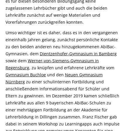
es für diesen besonderen Bildungsgang keine
zugelassenen Lehrbücher gibt und auch die beiden
Lehrkräfte zunächst auf wenige Materialien und
Vorerfahrungen zurückgreifen konnten.
Umso wichtiger ist es daher, dass es in den vergangenen
eineinhalb Jahren gelang, zunächst persönliche Kontakte
zu den beiden anderen neu hinzugekommenen AbiBac-
Gymnasien, dem
Dientzenhofer-Gymnasium in Bamberg
sowie dem
Werner-von-Siemens-Gymnasium in
Regensburg
, zu knüpfen und erfahrene Lehrkräfte vom
Gymnasium Buchloe
und den
Neuen Gymnasium
Nürnberg
zu einer schulinternen Fortbildung und
anschließendem Informationsabend für Schüler und
Eltern zu gewinnen. Im Dezember 2019 kamen schließlich
Lehrkräfte aus allen 9 bayerischen AbiBac-Schulen zu
einer mehrtägigen Fortbildung an der Akademie für
Lehrerbildung in Dillingen zusammen. Franz Fischer gab
dabei in seinem Workshop zu Learningapps auch Impulse
zur Entwicklung von gemeinsamen Konzepten für eine