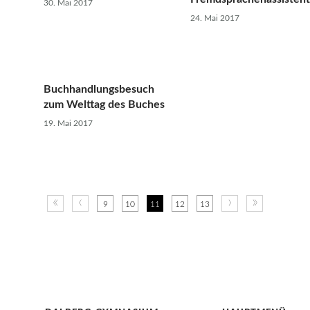
30. Mai 2017
24. Mai 2017
Buchhandlungsbesuch
zum Welttag des Buches
19. Mai 2017
«
‹
›
»
9
10
11
12
13