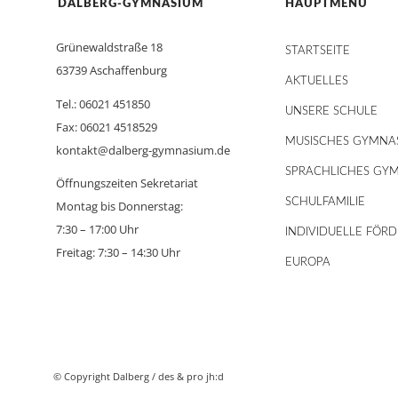
DALBERG-GYMNASIUM
HAUPTMENÜ
Grünewaldstraße 18
STARTSEITE
63739 Aschaffenburg
AKTUELLES
Tel.: 06021 451850
UNSERE SCHULE
Fax: 06021 4518529
MUSISCHES GYMNA
kontakt@dalberg-gymnasium.de
SPRACHLICHES GY
Öffnungszeiten Sekretariat
SCHULFAMILIE
Montag bis Donnerstag:
7:30 – 17:00 Uhr
INDIVIDUELLE FÖR
Freitag: 7:30 – 14:30 Uhr
EUROPA
© Copyright Dalberg /
des & pro jh:d