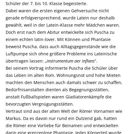
Schüler der 7. bis 10. Klasse begeisterte.
Dabei waren die ersten eigenen Gehversuche nicht
gerade erfolgversprechend, wurde Latein nur deshalb
gewählt, weil in der Latein-Klasse mehr Mädchen waren.
Doch erst nach dem Abitur entwickelte sich Puscha zu
einem echten latin-lover. Mit Können und Phantasie
beweist Puscha, dass auch Alltagsgegenstände wie die
Luftpumpe sich ohne größere Probleme ins Lateinische
übertragen lassen: „
instrumentum aer inflans
“.
Bei seinem Vortrag informierte Puscha die Schüler über
das Leben im alten Rom. Wohnungsnot und hohe Mieten
machten den Menschen auch damals schwer zu schaffen,
Bedürfnisanstalten dienten als Begegnungsstätten,
anstatt Fußballspielen waren Gladiatorenkämpfe die
bevorzugten Vergnügungsstätten.
Vertraut sind aus der alten Welt der Römer Vornamen wie
Markus. Da es davon nur rund ein Dutzend gab, hatten
die Römer eine Vorliebe für Beinamen und entwickelten
darin eine grenzenlose Phantasie. Jedes Körperteil wurde