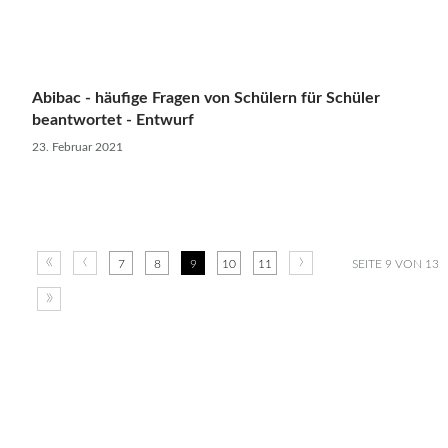
Abibac - häufige Fragen von Schülern für Schüler
beantwortet - Entwurf
23. Februar 2021
«
‹
›
7
8
9
10
11
SEITE 9 VON 13
»