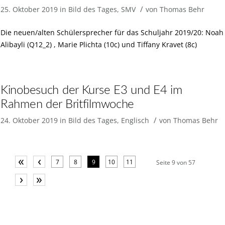
/
25. Oktober 2019
in
Bild des Tages
,
SMV
von
Thomas Behr
Die neuen/alten Schülersprecher für das Schuljahr 2019/20: Noah
Alibayli (Q12_2) , Marie Plichta (10c) und Tiffany Kravet (8c)
Kinobesuch der Kurse E3 und E4 im
Rahmen der Britfilmwoche
/
24. Oktober 2019
in
Bild des Tages
,
Englisch
von
Thomas Behr
«
‹
7
8
9
10
11
Seite 9 von 57
›
»