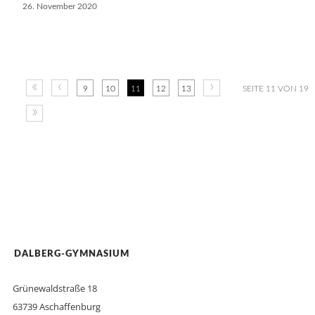
26. November 2020
«
‹
›
9
10
11
12
13
SEITE 11 VON 19
»
DALBERG-GYMNASIUM
Grünewaldstraße 18
63739 Aschaffenburg