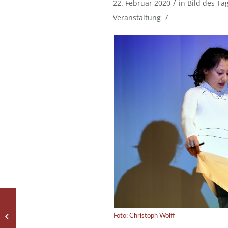
/
22. Februar 2020
in
Bild des Ta
/
Veranstaltung
Jugend-Abo bei „All
about Nothing“ im
Foto: Christoph Wolff
Stadttheater