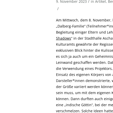
/
9. November 2023
in
Artikel
,
Be
/
Am Mittwoch, dem 8. November, b
„Dalberg-Familie“ (Teilnehmer*i
Begleitung einiger Eltern und Leh
Shadows
“ in der Stadthalle Asch
Kulturamts gewährte der Regisse
exklusiven Blick hinter die Kulis
es sich ja auch um ein Geheimnis
Leinwand geschaffen werden. Dabe
die Verwendung eines Projektors,
Einsatz des eigenen Körpers von a
Darsteller*innen demonstrierte, 
der Größe variiert werden könne
sein muss, um mit dem eigenen K
können. Dann durften auch einige
eine „indische Göttin“, bei der m
verschmelzen. Solche Ideen hatten