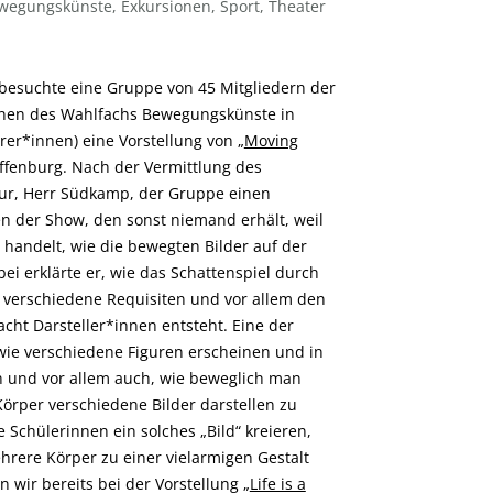
wegungskünste
,
Exkursionen
,
Sport
,
Theater
esuchte eine Gruppe von 45 Mitgliedern der
nnen des Wahlfachs Bewegungskünste in
rer*innen) eine Vorstellung von „
Moving
affenburg. Nach der Vermittlung des
ur, Herr Südkamp, der Gruppe einen
sen der Show, den sonst niemand erhält, weil
 handelt, wie die bewegten Bilder auf der
i erklärte er, wie das Schattenspiel durch
 verschiedene Requisiten und vor allem den
cht Darsteller*innen entsteht. Eine der
wie verschiedene Figuren erscheinen und in
n und vor allem auch, wie beweglich man
örper verschiedene Bilder darstellen zu
 Schülerinnen ein solches „Bild“ kreieren,
ehrere Körper zu einer vielarmigen Gestalt
 wir bereits bei der Vorstellung „
Life is a