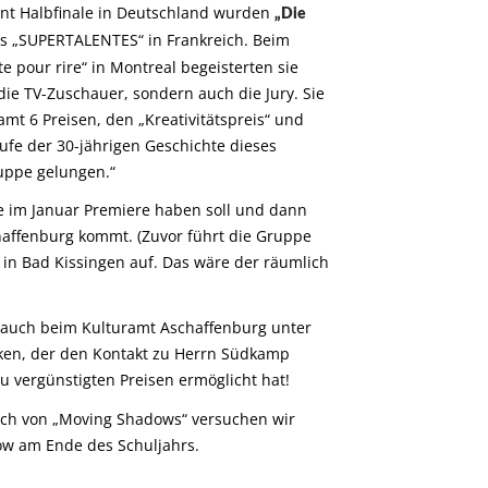
nt Halbfinale in Deutschland wurden
„Die
es „SUPERTALENTES“ in Frankreich. Beim
e pour rire“ in Montreal begeisterten sie
die TV-Zuschauer, sondern auch die Jury. Sie
mt 6 Preisen, den „Kreativitätspreis“ und
aufe der 30-jährigen Geschichte dieses
uppe gelungen.“
e im Januar Premiere haben soll und dann
haffenburg kommt. (Zuvor führt die Gruppe
“ in Bad Kissingen auf. Das wäre der räumlich
s auch beim Kulturamt Aschaffenburg unter
nken, der den Kontakt zu Herrn Südkamp
u vergünstigten Preisen ermöglicht hat!
uch von „Moving Shadows“ versuchen wir
ow am Ende des Schuljahrs.