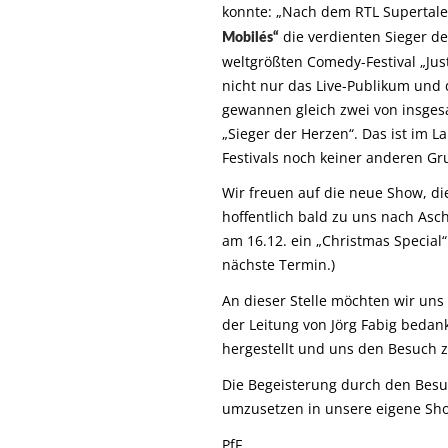
konnte: „Nach dem RTL Supertale
die verdienten Sieger d
Mobilés“
weltgrößten Comedy-Festival „Just
nicht nur das Live-Publikum und 
gewannen gleich zwei von insgesa
„Sieger der Herzen“. Das ist im L
Festivals noch keiner anderen Gr
Wir freuen auf die neue Show, di
hoffentlich bald zu uns nach Asc
am 16.12. ein „Christmas Special
nächste Termin.)
An dieser Stelle möchten wir un
der Leitung von Jörg Fabig beda
hergestellt und uns den Besuch z
Die Begeisterung durch den Bes
umzusetzen in unsere eigene Sh
PfF