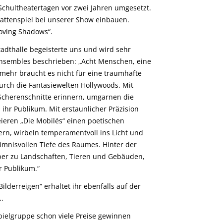
Schultheatertagen vor zwei Jahren umgesetzt.
hattenspiel bei unserer Show einbauen.
oving Shadows“.
tadthalle begeisterte uns und wird sehr
nsembles beschrieben: „Acht Menschen, eine
mehr braucht es nicht für eine traumhafte
rch die Fantasiewelten Hollywoods. Mit
e Scherenschnitte erinnern, umgarnen die
ihr Publikum. Mit erstaunlicher Präzision
eieren „Die Mobilés“ einen poetischen
ern, wirbeln temperamentvoll ins Licht und
imnisvollen Tiefe des Raumes. Hinter der
er zu Landschaften, Tieren und Gebäuden,
r Publikum.“
Bilderreigen“ erhaltet ihr ebenfalls auf der
„.
pielgruppe schon viele Preise gewinnen