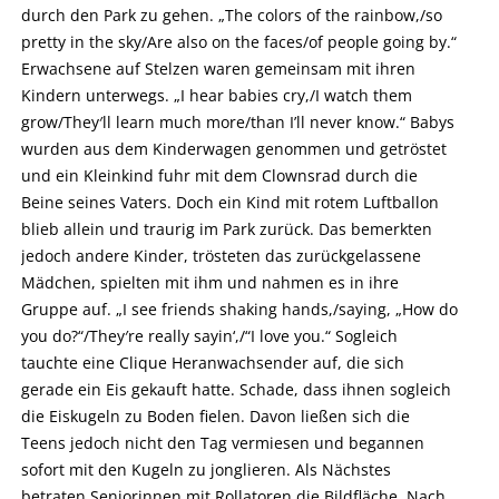
durch den Park zu gehen. „The colors of the rainbow,/so
pretty in the sky/Are also on the faces/of people going by.“
Erwachsene auf Stelzen waren gemeinsam mit ihren
Kindern unterwegs. „I hear babies cry,/I watch them
grow/They′ll learn much more/than I’ll never know.“ Babys
wurden aus dem Kinderwagen genommen und getröstet
und ein Kleinkind fuhr mit dem Clownsrad durch die
Beine seines Vaters. Doch ein Kind mit rotem Luftballon
blieb allein und traurig im Park zurück. Das bemerkten
jedoch andere Kinder, trösteten das zurückgelassene
Mädchen, spielten mit ihm und nahmen es in ihre
Gruppe auf. „I see friends shaking hands,/saying, „How do
you do?“/They′re really sayin‘,/“I love you.“ Sogleich
tauchte eine Clique Heranwachsender auf, die sich
gerade ein Eis gekauft hatte. Schade, dass ihnen sogleich
die Eiskugeln zu Boden fielen. Davon ließen sich die
Teens jedoch nicht den Tag vermiesen und begannen
sofort mit den Kugeln zu jonglieren. Als Nächstes
betraten Seniorinnen mit Rollatoren die Bildfläche. Nach