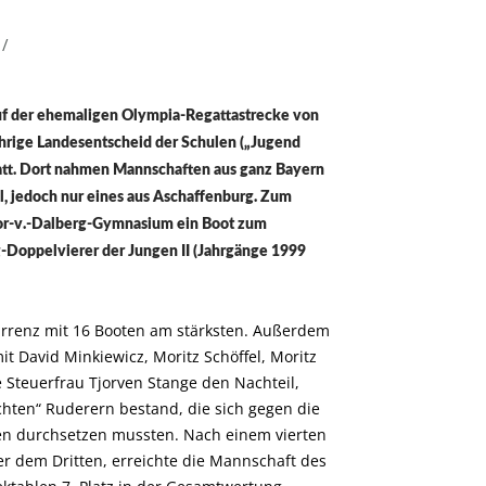
/
auf der ehemaligen Olympia-Regattastrecke von
hrige Landesentscheid der Schulen („Jugend
statt. Dort nahmen Mannschaften aus ganz Bayern
l, jedoch nur eines aus Aschaffenburg. Zum
dor-v.-Dalberg-Gymnasium ein Boot zum
g-Doppelvierer der Jungen II (Jahrgänge 1999
urrenz mit 16 Booten am stärksten. Außerdem
t David Minkiewicz, Moritz Schöffel, Moritz
 Steuerfrau Tjorven Stange den Nachteil,
chten“ Ruderern bestand, die sich gegen die
en durchsetzen mussten. Nach einem vierten
er dem Dritten, erreichte die Mannschaft des