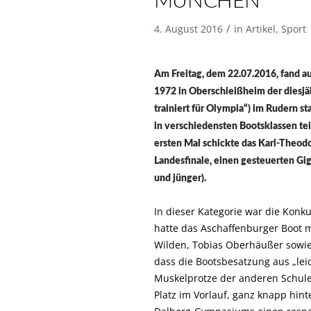
MÜNCHEN
/
4. August 2016
in
Artikel
,
Sport
Am Freitag, dem 22.07.2016, fand 
1972 in Oberschleißheim der diesjä
trainiert für Olympia“) im Rudern 
in verschiedensten Bootsklassen tei
ersten Mal schickte das Karl-Theo
Landesfinale, einen gesteuerten Gi
und jünger).
In dieser Kategorie war die Konk
hatte das Aschaffenburger Boot mi
Wilden, Tobias Oberhäußer sowie
dass die Bootsbesatzung aus „lei
Muskelprotze der anderen Schul
Platz im Vorlauf, ganz knapp hint