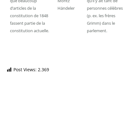
que beaucoup
Moritz
qu’il y ait tant de
d’articles de la
Händeler
personnes célèbres
constitution de 1848
(p. ex. les frères
fassent partie de la
Grimm) dans le
constitution actuelle.
parlement.
Post Views:
2.369