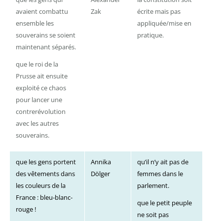
avaient combattu
Zak
écrite mais pas
ensemble les
appliquée/mise en
souverains se soient
pratique.
maintenant séparés.
que le roi de la
Prusse ait ensuite
exploité ce chaos
pour lancer une
contrerévolution
avec les autres
souverains.
que les gens portent
Annika
qu’il n’y ait pas de
des vêtements dans
Dölger
femmes dans le
les couleurs de la
parlement.
France : bleu-blanc-
que le petit peuple
rouge !
ne soit pas