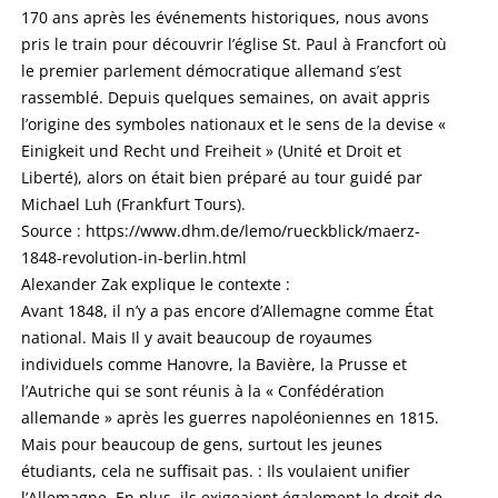
170 ans après les événements historiques, nous avons
pris le train pour découvrir l’église St. Paul à Francfort où
le premier parlement démocratique allemand s’est
rassemblé. Depuis quelques semaines, on avait appris
l’origine des symboles nationaux et le sens de la devise «
Einigkeit und Recht und Freiheit » (Unité et Droit et
Liberté), alors on était bien préparé au tour guidé par
Michael Luh (Frankfurt Tours).
Source : https://www.dhm.de/lemo/rueckblick/maerz-
1848-revolution-in-berlin.html
Alexander Zak explique le contexte :
Avant 1848, il n’y a pas encore d’Allemagne comme État
national. Mais Il y avait beaucoup de royaumes
individuels comme Hanovre, la Bavière, la Prusse et
l’Autriche qui se sont réunis à la « Confédération
allemande » après les guerres napoléoniennes en 1815.
Mais pour beaucoup de gens, surtout les jeunes
étudiants, cela ne suffisait pas. : Ils voulaient unifier
l’Allemagne. En plus, ils exigeaient également le droit de