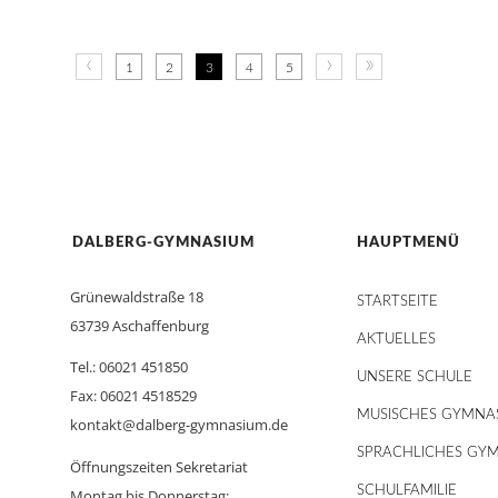
‹
›
»
1
2
3
4
5
DALBERG-GYMNASIUM
HAUPTMENÜ
Grünewaldstraße 18
STARTSEITE
63739 Aschaffenburg
AKTUELLES
Tel.: 06021 451850
UNSERE SCHULE
Fax: 06021 4518529
MUSISCHES GYMNA
kontakt@dalberg-gymnasium.de
SPRACHLICHES GY
Öffnungszeiten Sekretariat
SCHULFAMILIE
Montag bis Donnerstag: