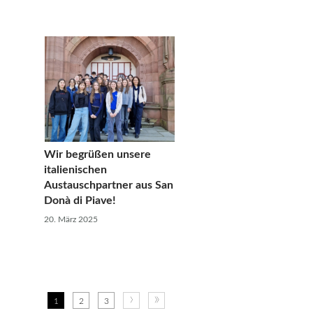
Wir begrüßen unsere
italienischen
Austauschpartner aus San
Donà di Piave!
20. März 2025
›
»
1
2
3