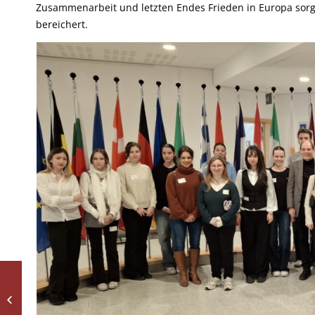
Zusammenarbeit und letzten Endes Frieden in Europa sorgt 
bereichert.
DreiKönigsTurnier – Die
Dalberg-Familie spielt
Volleyball