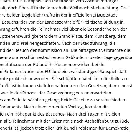
tschafter des Europäischen Parlaments vom Aschaffenburger
alt, doch überall funkelte noch die Weihnachtsbeleuchtung. Drei
e beiden Begleitlehrkräfte in der inoffiziellen „Hauptstadt
Besuchs, der von der Landeszentrale für Politische Bildung in
hrung erfuhren die Teilnehmer viel über die Besonderheiten der
Hauptsehenswürdigkeiten: dem Grand Place, dem Kunstberg, dem
änden und Pralinengeschäften. Nach der Stadtführung, die
and der Besuch der Kommission an. Die Mittagszeit verbrachte die
einem wunderschön restauriertem Gebäude in bester Lage gegenüb
Institutionen der EU und ihr Zusammenwirken bei der
Im Parlamentarium der EU fand ein zweistündiges Planspiel statt.
nte praktisch anwenden. Sie schlüpften nämlich in die Rolle von
Zunächst bekamen sie Informationen zu den Gesetzen, dann muss
 wurde der Prozess der Gesetzgebung von unerwarteten
s am Ende tatsächlich gelang, beide Gesetze zu verabschieden.
Parlaments. Nach einem erneuten Vortrag, konnten die
lich ein Höhepunkt des Besuches. Nach drei Tagen mit vielen
 alle Teilnehmer mit der Erkenntnis nach Aschaffenburg zurück,
eneris ist, jedoch trotz aller Kritik und Problemen für Demokratie,