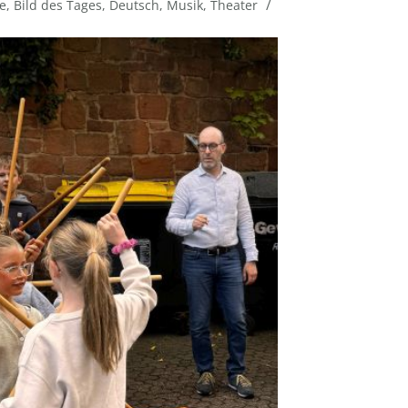
/
e
,
Bild des Tages
,
Deutsch
,
Musik
,
Theater