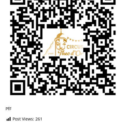
PfF
Post Views:
261