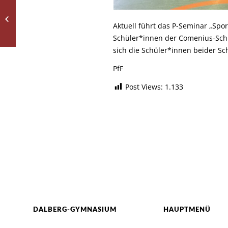
Orange Day – das
Dalberg-Gymnasium
Aktuell führt das P-Seminar „Spo
pfeift auf Gewalt
Schüler*innen der Comenius-Sch
sich die Schüler*innen beider S
PfF
Post Views:
1.133
DALBERG-GYMNASIUM
HAUPTMENÜ