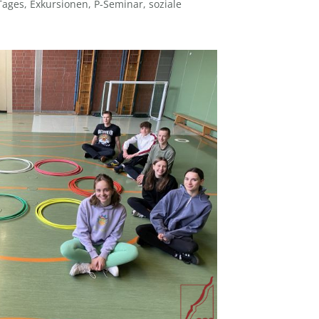
Tages
,
Exkursionen
,
P-Seminar
,
soziale