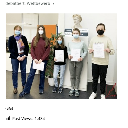
/
debattiert
,
Wettbewerb
(SG)
Post Views:
1.484