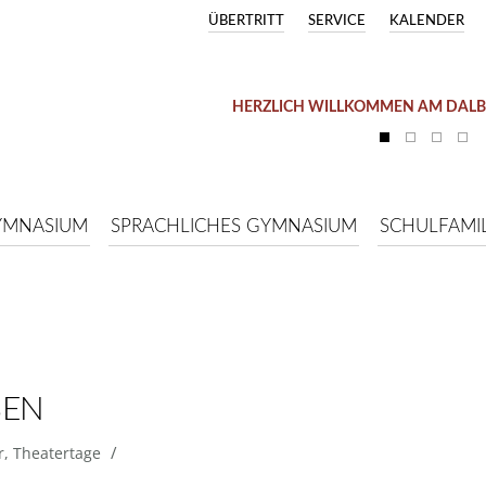
ÜBERTRITT
SERVICE
KALENDER
HERZLICH WILLKOMMEN AM DAL
YMNASIUM
SPRACHLICHES GYMNASIUM
SCHULFAMIL
BEN
/
r
,
Theatertage