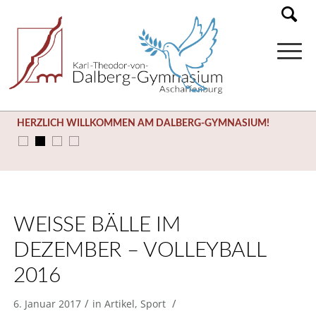
HERZLICH WILLKOMMEN AM DALBERG-GYMNASIUM!
SOMMERFERIEN (03.08. – 14.09.)
WEISSE BÄLLE IM D
EZEMBER – VOLLEYBALL 2
016
/
/
6. Januar 2017
in
Artikel
,
Sport