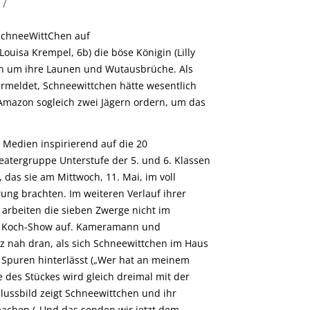
/
SchneeWittChen auf
(Louisa Krempel, 6b) die böse Königin (Lilly
och um ihre Launen und Wutausbrüche. Als
rmeldet, Schneewittchen hätte wesentlich
r Amazon sogleich zwei Jägern ordern, um das
 Medien inspirierend auf die 20
atergruppe Unterstufe der 5. und 6. Klassen
, das sie am Mittwoch, 11. Mai, im voll
rung brachten. Im weiteren Verlauf ihrer
arbeiten die sieben Zwerge nicht im
er Koch-Show auf. Kameramann und
z nah dran, als sich Schneewittchen im Haus
 Spuren hinterlässt („Wer hat an meinem
 des Stückes wird gleich dreimal mit der
ussbild zeigt Schneewittchen und ihr
machen („Und das senden wir jetzt dem