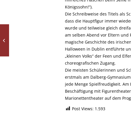
Königssohn!“).
Die Schreibweise des Titels als 
dass die Hauptfigur immer wieder
wurde und teilweise gleich dreif
Shakespeare gestürzt
am selben Abend vor Eltern und F
und wieder
magische Geschichte des irische
aufgerichtet
Halloween in Dublin entführte 
„kleinen Volks“ der Feen und Elfe
choreografischen Zugang.
Die meisten Schülerinnen und Sc
erstmals am Dalberg-Gymnasium Th
jede Menge Spielfreudigkeit. Am
Beschäftigung mit Figurentheate
Marionettentheater auf dem Pro
Post Views:
1.593