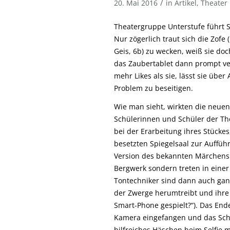
/
20. Mai 2016
in
Artikel
,
Theater
Theatergruppe Unterstufe führt 
Nur zögerlich traut sich die Zofe 
Geis, 6b) zu wecken, weiß sie d
das Zaubertablet dann prompt ve
mehr Likes als sie, lässt sie übe
Problem zu beseitigen.
Wie man sieht, wirkten die neuen
Schülerinnen und Schüler der The
bei der Erarbeitung ihres Stückes
besetzten Spiegelsaal zur Auffüh
Version des bekannten Märchens 
Bergwerk sondern treten in ein
Tontechniker sind dann auch gan
der Zwerge herumtreibt und ihre
Smart-Phone gespielt?“). Das Ende
Kamera eingefangen und das Schl
hilfreiches Häschen beim Selfie 