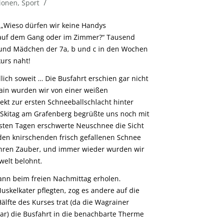
/
ionen
,
Sport
 „Wieso dürfen wir keine Handys
 auf dem Gang oder im Zimmer?“ Tausend
 und Mädchen der 7a, b und c in den Wochen
kurs naht!
ch soweit … Die Busfahrt erschien gar nicht
rain wurden wir von einer weißen
ekt zur ersten Schneeballschlacht hinter
 Skitag am Grafenberg begrüßte uns noch mit
sten Tagen erschwerte Neuschnee die Sicht
 den knirschenden frisch gefallenen Schnee
ihren Zauber, und immer wieder wurden wir
welt belohnt.
ann beim freien Nachmittag erholen.
skelkater pflegten, zog es andere auf die
älfte des Kurses trat (da die Wagrainer
ar) die Busfahrt in die benachbarte Therme