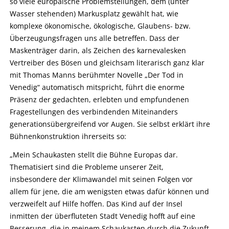
so viele europäische Problemstellungen, dem (unter
Wasser stehenden) Markusplatz gewählt hat, wie
komplexe ökonomische, ökologische, Glaubens- bzw.
Überzeugungsfragen uns alle betreffen. Dass der
Maskenträger darin, als Zeichen des karnevalesken
Vertreiber des Bösen und gleichsam literarisch ganz klar
mit Thomas Manns berühmter Novelle „Der Tod in
Venedig“ automatisch mitspricht, führt die enorme
Präsenz der gedachten, erlebten und empfundenen
Fragestellungen des verbindenden Miteinanders
generationsübergreifend vor Augen. Sie selbst erklärt ihre
Bühnenkonstruktion ihrerseits so:
„Mein Schaukasten stellt die Bühne Europas dar.
Thematisiert sind die Probleme unserer Zeit,
insbesondere der Klimawandel mit seinen Folgen vor
allem für jene, die am wenigsten etwas dafür können und
verzweifelt auf Hilfe hoffen. Das Kind auf der Insel
inmitten der überfluteten Stadt Venedig hofft auf eine
Besserung, die in meinem Schaukasten durch die Zukunft