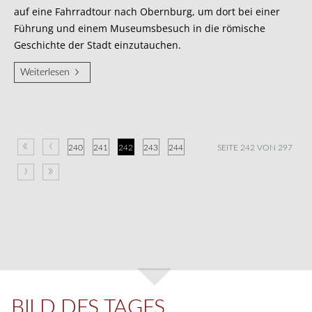
auf eine Fahrradtour nach Obernburg, um dort bei einer
Führung und einem Museumsbesuch in die römische
Geschichte der Stadt einzutauchen.
Weiterlesen
«
‹
240
241
242
243
244
SEITE 242 VON 297
›
»
BILD DES TAGES