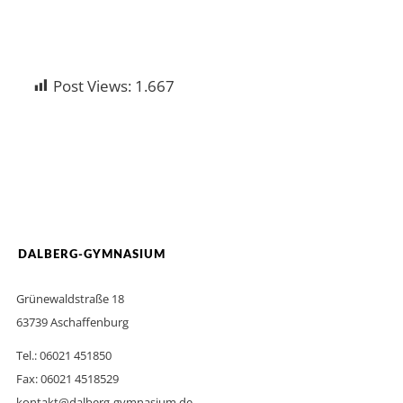
Post Views:
1.667
DALBERG-GYMNASIUM
Grünewaldstraße 18
63739 Aschaffenburg
Tel.: 06021 451850
Fax: 06021 4518529
kontakt@dalberg-gymnasium.de