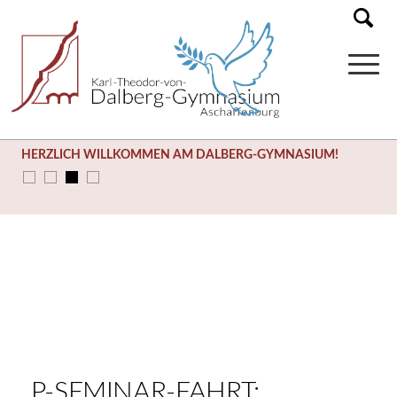
HERZLICH WILLKOMMEN AM DALBERG-GYMNASIUM!
SOMMERFERIEN (03.08. – 14.09.)
P-SEMINAR-FAHRT: