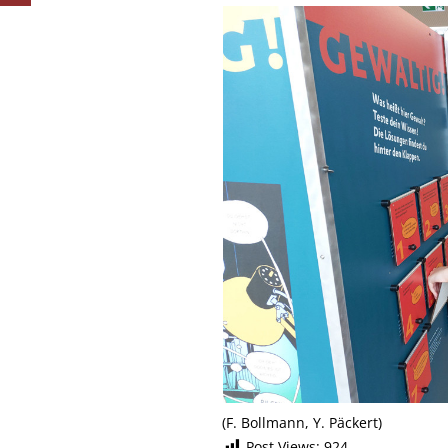
(F. Bollmann, Y. Päckert)
Post Views:
924