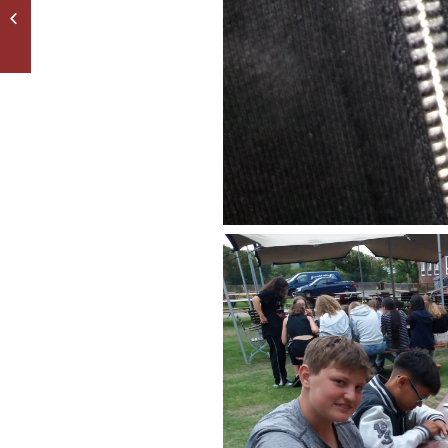
Rollschuhe an der
Copacabana, Bicycles in
Beijing und...