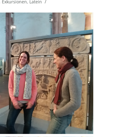
/
,
Exkursionen
,
Latein