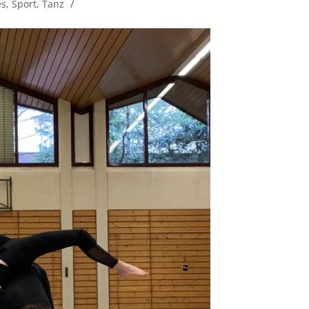
/
es
,
Sport
,
Tanz