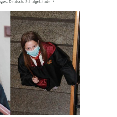
/
ages
,
Deutsch
,
Schulgebäude