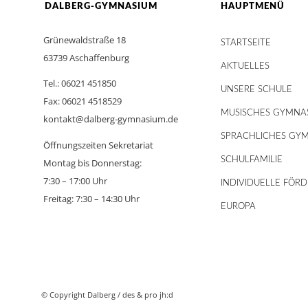
DALBERG-GYMNASIUM
HAUPTMENÜ
Grünewaldstraße 18
STARTSEITE
63739 Aschaffenburg
AKTUELLES
Tel.: 06021 451850
UNSERE SCHULE
Fax: 06021 4518529
MUSISCHES GYMNA
kontakt@dalberg-gymnasium.de
SPRACHLICHES GY
Öffnungszeiten Sekretariat
SCHULFAMILIE
Montag bis Donnerstag:
7:30 – 17:00 Uhr
INDIVIDUELLE FÖR
Freitag: 7:30 – 14:30 Uhr
EUROPA
© Copyright Dalberg /
des & pro jh:d