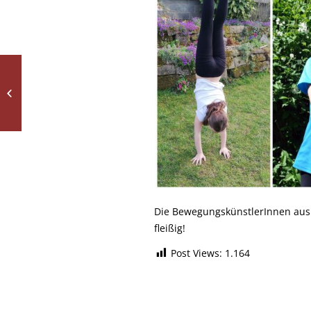
Conférence de
Potsdam (1945) sur
Cisco Webex
Die BewegungskünstlerInnen aus
fleißig!
Post Views:
1.164